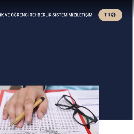
TR
K VE ÖĞRENCİ REHBERLİK SİSTEMİMİZ
İLETİŞİM