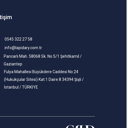
etişim
0545 322 27 58
info@lapidary.com.tr
Pancarlı Mah. 58068 Sk. No:5/1 Şehitkamil /
Gaziantep
Fulya Mahallesi Büyükdere Caddesi No:24
(Hukukçular Sitesi) Kat:1 Daire:8 34394 Şişli /
İstanbul / TÜRKİYE